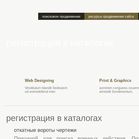
поисковое продвижение
ресурсы продвижения сайта
регистрация в каталогах
Web Designing
Print & Graphics
Vestibulum blandit Sedeuism
aoreetet congueeu osuere 
od enimeleifend inter.
ametelit Sondimentum.
регистрация в каталогах
откатные вороты чертежи
Причиной для поиска военных действия. П