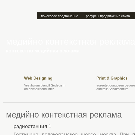
поисковое продвижение
ресурсы продвижения сайта
медийно контекстная реклам
контекстно медийная реклама
Web Designing
Print & Graphics
Vestibulum blandit Sedeuism
aoreetet congueeu osuere 
od enimeleifend inter.
ametelit Sondimentum.
медийно контекстная реклама
радиостанция 1
Гостиница волоколамское шоссе москва При по