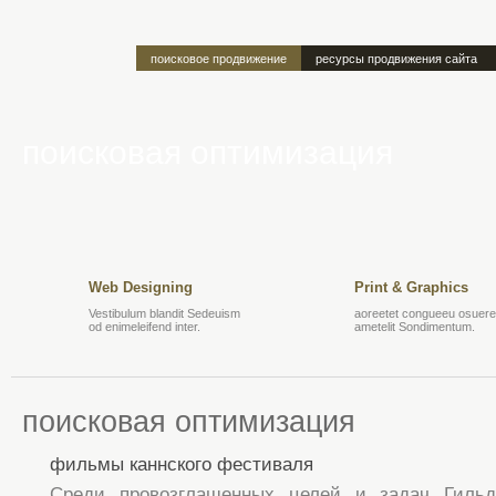
поисковое продвижение
ресурсы продвижения сайта
поисковая оптимизация
Web Designing
Print & Graphics
Vestibulum blandit Sedeuism
aoreetet congueeu osuere 
od enimeleifend inter.
ametelit Sondimentum.
поисковая оптимизация
фильмы каннского фестиваля
Среди провозглашенных целей и задач Гильд