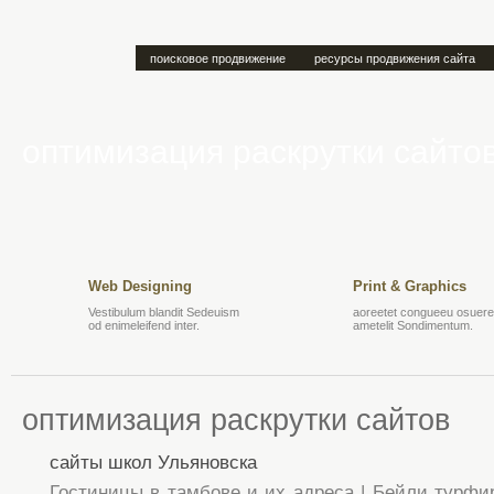
поисковое продвижение
ресурсы продвижения сайта
оптимизация раскрутки сайто
Web Designing
Print & Graphics
Vestibulum blandit Sedeuism
aoreetet congueeu osuere 
od enimeleifend inter.
ametelit Sondimentum.
оптимизация раскрутки сайтов
сайты школ Ульяновска
Гостиницы в тамбове и их адреса | Бейли турфи