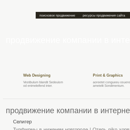
поисковое продвижение
ресурсы продвижения сайта
продвижение компании в инт
Web Designing
Print & Graphics
Vestibulum blandit Sedeuism
aoreetet congueeu osuere 
od enimeleifend inter.
ametelit Sondimentum.
продвижение компании в интерне
Селигер
Турфирмы в ниженем новгороде | Отель niko хорв