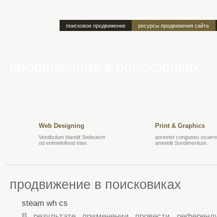
поисковое продвижение
ресурсы продвижения сайта
продвижение в поисковиках
Web Designing
Print & Graphics
Vestibulum blandit Sedeuism
aoreetet congueeu osuere 
od enimeleifend inter.
ametelit Sondimentum.
продвижение в поисковиках
steam wh cs
В результате применении провести референд